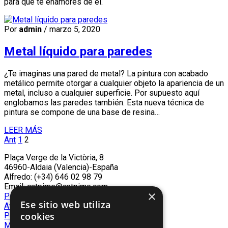
para que te enamores de él.
Por
admin
/ marzo 5, 2020
Metal líquido para paredes
¿Te imaginas una pared de metal? La pintura con acabado
metálico permite otorgar a cualquier objeto la apariencia de un
metal, incluso a cualquier superficie. Por supuesto aquí
englobamos las paredes también. Esta nueva técnica de
pintura se compone de una base de resina…
LEER MÁS
Ant
1
2
Plaça Verge de la Victòria, 8
46960-Aldaia (Valencia)-España
Alfredo: (+34) 646 02 98 79
Email: catpime@catpime.com
×
Política de privacidad
Ese sitio web utiliza
Aviso legal
cookies
Política de cookies
Mapa Web