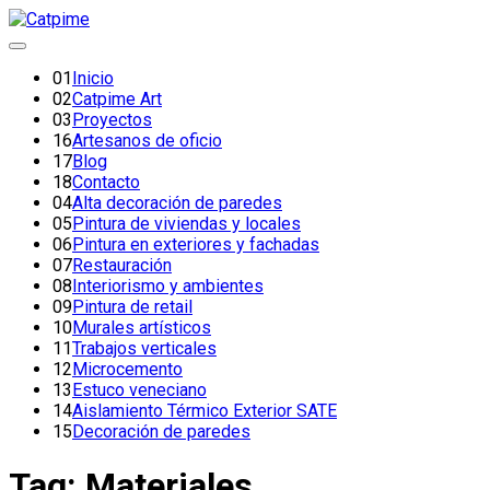
01
Inicio
02
Catpime Art
03
Proyectos
16
Artesanos de oficio
17
Blog
18
Contacto
04
Alta decoración de paredes
05
Pintura de viviendas y locales
06
Pintura en exteriores y fachadas
07
Restauración
08
Interiorismo y ambientes
09
Pintura de retail
10
Murales artísticos
11
Trabajos verticales
12
Microcemento
13
Estuco veneciano
14
Aislamiento Térmico Exterior SATE
15
Decoración de paredes
Tag: Materiales